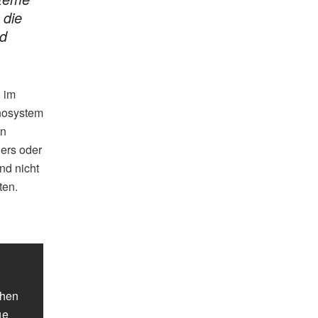
 die
nd
 im
nosystem
en
ers oder
nd nicht
ten.
chen
ge