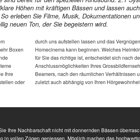
lklare Höhen mit kräftigen Bässen und lassen auch
n. So erleben Sie Filme, Musik, Dokumentationen u
llig neuen Ton, der Sie begeistern wird.
nem
durch uns aufstellen lassen und das Vergnügen
mehr Boxen
Homecinema kann beginnen. Welches Heimki
ende
für Sie das richtige ist, entscheidet sich nach d
steme
Anschlussmöglichkeiten Ihres Grossbildfernseh
e Ihre
Beamers, nach den räumlichen Verhältnissen u
tellen oder
zuletzt auch abhängig von Ihren Hörgewohnhei
Sie Ihre Nachbarschaft nicht mit donnernden Bässen überras
no in vollen Zügen geniessen. Möglich machen das hochwerti